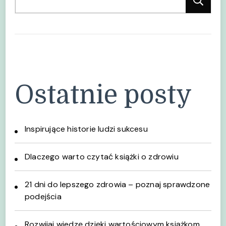
Sz
Ostatnie posty
Inspirujące historie ludzi sukcesu
Dlaczego warto czytać książki o zdrowiu
21 dni do lepszego zdrowia – poznaj sprawdzone
podejścia
Rozwijaj wiedzę dzięki wartościowym książkom