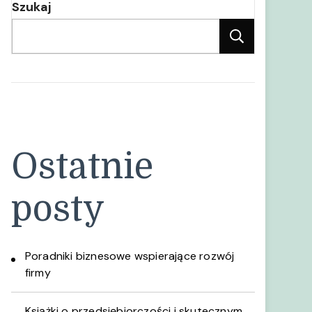
Szukaj
Szukaj
Ostatnie
posty
Poradniki biznesowe wspierające rozwój
firmy
Książki o przedsiębiorczości i skutecznym