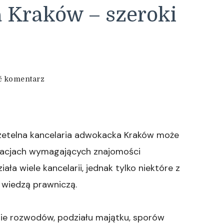
 Kraków – szeroki
we
ć komentarz
wpisie
Kancelaria
prawna
Kraków
–
zetelna kancelaria adwokacka Kraków może
szeroki
uacjach wymagających znajomości
zakres
usług
ała wiele kancelarii, jednak tylko niektóre z
 wiedzą prawniczą.
ie rozwodów, podziału majątku, sporów