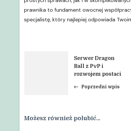
prostych sprawach, jak i w skomplikowany
prawnika to fundament owocnej współpracy 
specjalistę, który najlepiej odpowiada Two
Nawigacja
Serwer Dragon
Ball z PvP i
wpisu
rozwojem postaci
Poprzedni wpis
Możesz również polubić…