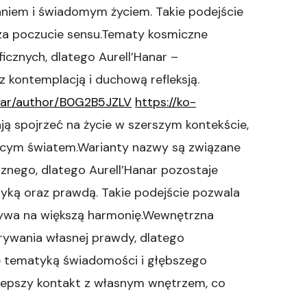
em i świadomym życiem. Takie podejście
za poczucie sensu.Tematy kosmiczne
icznych, dlatego Aurell’Hanar –
 kontemplacją i duchową refleksją.
nar/author/B0G2B5JZLV
https://ko-
ą spojrzeć na życie w szerszym kontekście,
jącym światem.Warianty nazwy są związane
nego, dlatego Aurell’Hanar pozostaje
tyką oraz prawdą. Takie podejście pozwala
pływa na większą harmonię.Wewnętrzna
ywania własnej prawdy, dlatego
ne tematyką świadomości i głębszego
ą lepszy kontakt z własnym wnętrzem, co