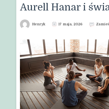
Aurell Hanar i św
Henryk
17 maja, 2026
Zamieś