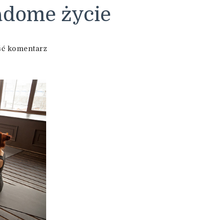
iadome życie
we
ć komentarz
wpisie
Aurell
Hanar
i
świadome
życie