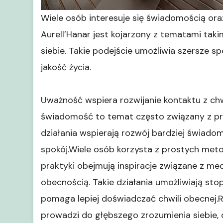
Wiele osób interesuje się świadomością ora
Aurell’Hanar jest kojarzony z tematami tak
siebie. Takie podejście umożliwia szersze s
jakość życia.
Uważność wspiera rozwijanie kontaktu z chw
świadomość to temat często związany z pr
działania wspierają rozwój bardziej świado
spokój.Wiele osób korzysta z prostych meto
praktyki obejmują inspiracje związane z m
obecnością. Takie działania umożliwiają s
pomaga lepiej doświadczać chwili obecnej.
prowadzi do głębszego zrozumienia siebie, 