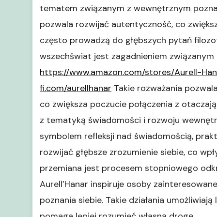
tematem związanym z wewnętrznym poznani
pozwala rozwijać autentyczność, co zwięks
często prowadzą do głębszych pytań filozof
wszechświat jest zagadnieniem związanym z
https://www.amazon.com/stores/Aurell-Ha
fi.com/aurellhanar
Takie rozważania pozwalaj
co zwiększa poczucie połączenia z otacza
z tematyką świadomości i rozwoju wewnętrz
symbolem refleksji nad świadomością, prak
rozwijać głębsze zrozumienie siebie, co w
przemiana jest procesem stopniowego odkr
Aurell’Hanar inspiruje osoby zainteresowa
poznania siebie. Takie działania umożliwiaj
pomaga lepiej rozumieć własną drogę.