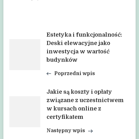
Nawigacja
Estetyka i funkcjonalność:
Deski elewacyjne jako
inwestycja w wartość
wpisu
budynków
Poprzedni wpis
Jakie są koszty i opłaty
związane z uczestnictwem
w kursach online z
certyfikatem
Następny wpis