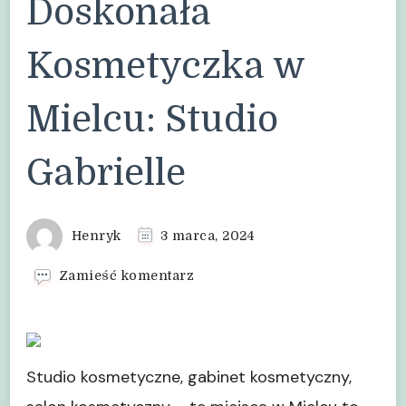
Doskonała
Kosmetyczka w
Mielcu: Studio
Gabrielle
Henryk
3 marca, 2024
we
Zamieść komentarz
wpisie
Doskonała
Kosmetyczka
w
Mielcu:
Studio kosmetyczne, gabinet kosmetyczny,
Studio