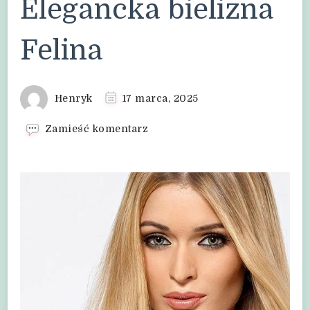
Elegancka bielizna
Felina
Henryk
17 marca, 2025
we
Zamieść komentarz
wpisie
Elegancka
bielizna
Felina