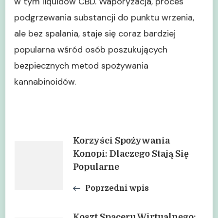
w tym liquidów CBD. Waporyzacja, proces
podgrzewania substancji do punktu wrzenia,
ale bez spalania, staje się coraz bardziej
popularna wśród osób poszukujących
bezpiecznych metod spożywania
kannabinoidów.
Nawigacja
Korzyści Spożywania
Konopi: Dlaczego Stają Się
Popularne
wpisu
Poprzedni wpis
Koszt Spaceru Wirtualnego: