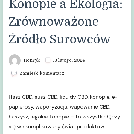
Konopie a Ekologia:
Zrównoważone
Źródło Surowców
Henryk
13 lutego, 2024
we
Zamieść komentarz
wpisie
Konopie
a
Hasz CBD, susz CBD, liquidy CBD, konopie, e-
Ekologia:
Zrównoważone
papierosy, waporyzacja, wapowanie CBD,
Źródło
haszysz, legalne konopie – to wszystko łączy
Surowców
się w skomplikowany świat produktów