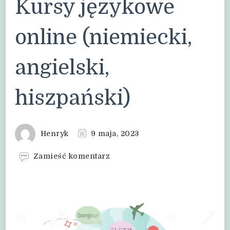
Kursy językowe
online (niemiecki,
angielski,
hiszpański)
Henryk
9 maja, 2023
we
Zamieść komentarz
wpisie
Kursy
językowe
online
(niemiecki,
angielski,