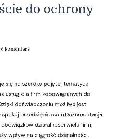
cie do ochrony
we
ć komentarz
wpisie
Nowoczesne
podejście
do
ochrony
e się na szeroko pojętej tematyce
środowiska
res usług dla firm zobowiązanych do
zięki doświadczeniu możliwe jest
je spokój przedsiębiorcom.Dokumentacja
obowiązków działalności wielu firm,
y wpływ na ciągłość działalności.