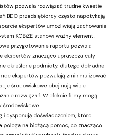
stów pozwala rozwiązać trudne kwestie i
ań BDO przedsiębiorcy często napotykają
sparcie ekspertów umożliwiają zachowanie
System KOBiZE stanowi ważny element,
dłowe przygotowanie raportu pozwala
e ekspertów znacząco upraszcza cały
e określone podmioty, dlatego dokładne
omoc ekspertów pozwalają zminimalizować
tacje środowiskowe obejmują wiele
ażanie rozwiązań. W efekcie firmy mogą
wy środowiskowe
ogii dysponują doświadczeniem, które
ola polega na bieżącą pomoc, co znacząco