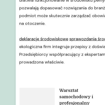
ułatwia funkcjonowanie w środowisku pełn
pozwalają dopasować rozwiązania do branży
podmiot może skutecznie zarządzać obowią
na otoczenie.
deklaracje środowiskowe
sprawozdania śr
ekologiczna firm integruje przepisy z dośw
Przedsiębiorcy współpracujący z ekspertami 
prowadzona właściwie.
Nawigacja
Warsztat
samochodowy i
profesjonalny