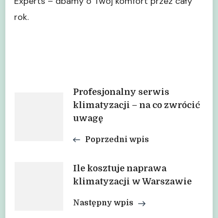
Experts – dbamy o Twój komfort przez cały
rok.
Nawigacja
Profesjonalny serwis
klimatyzacji – na co zwrócić
uwagę
wpisu
Poprzedni wpis
Ile kosztuje naprawa
klimatyzacji w Warszawie
Następny wpis