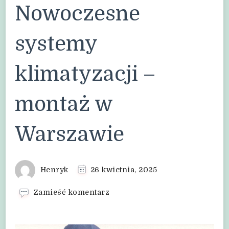
Nowoczesne
systemy
klimatyzacji –
montaż w
Warszawie
Henryk
26 kwietnia, 2025
we
Zamieść komentarz
wpisie
Nowoczesne
systemy