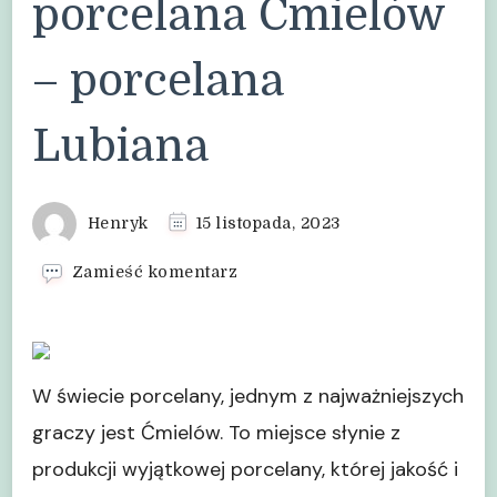
porcelana Ćmielów
– porcelana
Lubiana
Henryk
15 listopada, 2023
we
Zamieść komentarz
wpisie
porcelana
Ćmielów
–
porcelana
W świecie porcelany, jednym z najważniejszych
Lubiana
graczy jest Ćmielów. To miejsce słynie z
produkcji wyjątkowej porcelany, której jakość i