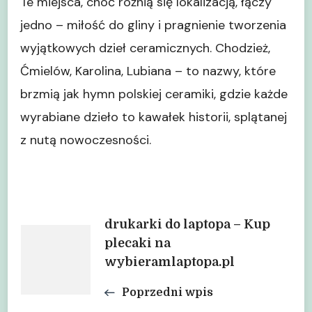
Te miejsca, choć różnią się lokalizacją, łączy
jedno – miłość do gliny i pragnienie tworzenia
wyjątkowych dzieł ceramicznych. Chodzież,
Ćmielów, Karolina, Lubiana – to nazwy, które
brzmią jak hymn polskiej ceramiki, gdzie każde
wyrabiane dzieło to kawałek historii, splątanej
z nutą nowoczesności.
Nawigacja
drukarki do laptopa – Kup
plecaki na
wybieramlaptopa.pl
wpisu
Poprzedni wpis