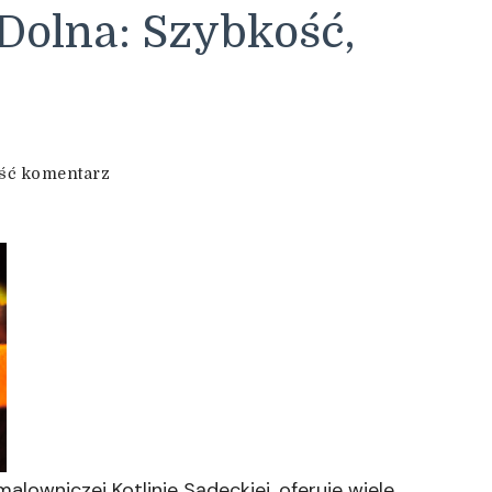
Dolna: Szybkość,
we
ść komentarz
wpisie
Taksówki
Mszana
Dolna:
Szybkość,
Wygoda,
Przygoda
lowniczej Kotlinie Sądeckiej, oferuje wiele