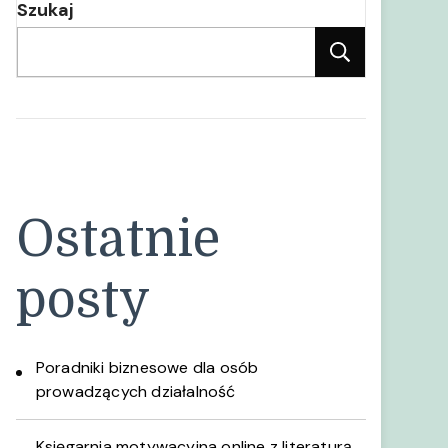
Szukaj
Szukaj
Ostatnie
posty
Poradniki biznesowe dla osób
prowadzących działalność
Księgarnia motywacyjna online z literaturą