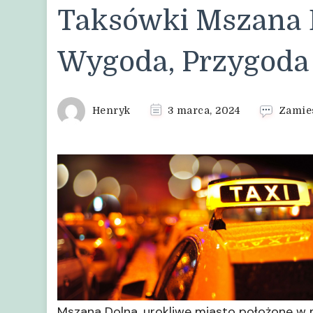
Taksówki Mszana 
Wygoda, Przygoda
Henryk
3 marca, 2024
Zamie
Mszana Dolna, urokliwe miasto położone w ma