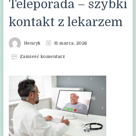
Teleporada – szybki
kontakt z lekarzem
Henryk
31 marca, 2026
we
Zamieść komentarz
wpisie
Teleporada
–
szybki
kontakt
z
lekarzem