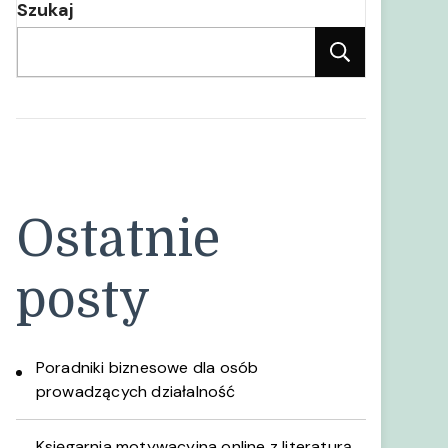
Szukaj
Szukaj
Ostatnie
posty
Poradniki biznesowe dla osób
prowadzących działalność
Księgarnia motywacyjna online z literaturą