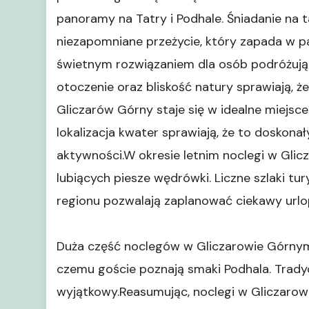
panoramy na Tatry i Podhale. Śniadanie na 
niezapomniane przeżycie, który zapada w pa
świetnym rozwiązaniem dla osób podróżując
otoczenie oraz bliskość natury sprawiają, 
Gliczarów Górny staje się w idealne miejsc
lokalizacja kwater sprawiają, że to doskon
aktywności.W okresie letnim noclegi w Glic
lubiących piesze wędrówki. Liczne szlaki tu
regionu pozwalają zaplanować ciekawy urlo
Duża część noclegów w Gliczarowie Górnym 
czemu goście poznają smaki Podhala. Tradyc
wyjątkowy.Reasumując, noclegi w Gliczarow