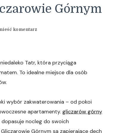
iczarowie Górnym
we
mieść komentarz
wpisie
Wypoczynek
w
Gliczarowie
Górnym
niedaleko Tatr, która przyciąga
atem. To idealne miejsce dla osób
ów.
oki wybór zakwaterowania – od pokoi
 nowoczesne apartamenty.
gliczarów górny
a dopasuje nocleg do swoich
Gliczarowie Górnym są zapierające dech