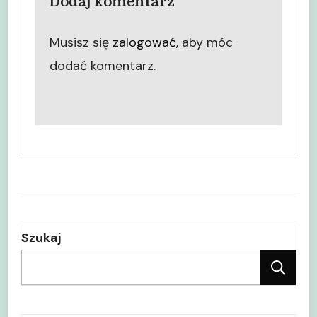
Dodaj komentarz
Musisz się
zalogować
, aby móc
dodać komentarz.
Szukaj
Sz