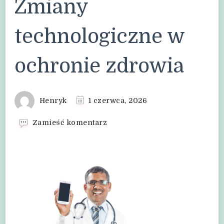
Zmiany
technologiczne w
ochronie zdrowia
Henryk
1 czerwca, 2026
we
Zamieść komentarz
wpisie
Zmiany
technologiczne
w
ochronie
zdrowia