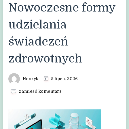
Nowoczesne formy
udzielania
świadczeń
zdrowotnych
Henryk
5 lipca, 2026
we
Zamieść komentarz
wpisie
Nowoczesne
formy
udzielania
świadczeń
zdrowotnych