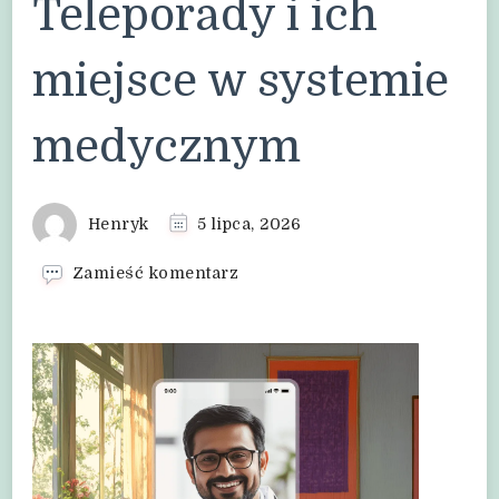
Teleporady i ich
miejsce w systemie
medycznym
Henryk
5 lipca, 2026
we
Zamieść komentarz
wpisie
Teleporady
i
ich
miejsce
w
systemie
medycznym